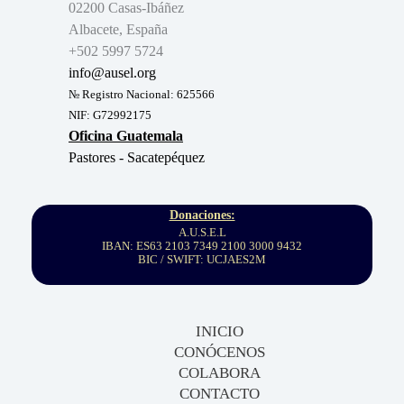
02200 Casas-Ibáñez
Albacete, España
+502 5997 5724
info@ausel.org
№ Registro Nacional: 625566
NIF: G72992175
Oficina Guatemala
Pastores - Sacatepéquez
Donaciones:
A.U.S.E.L
IBAN: ES63 2103 7349 2100 3000 9432
BIC / SWIFT: UCJAES2M
INICIO
CONÓCENOS
COLABORA
CONTACTO